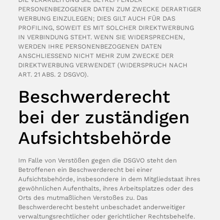
PERSONENBEZOGENER DATEN ZUM ZWECKE DERARTIGER
WERBUNG EINZULEGEN; DIES GILT AUCH FÜR DAS
PROFILING, SOWEIT ES MIT SOLCHER DIREKTWERBUNG
IN VERBINDUNG STEHT. WENN SIE WIDERSPRECHEN,
WERDEN IHRE PERSONENBEZOGENEN DATEN
ANSCHLIESSEND NICHT MEHR ZUM ZWECKE DER
DIREKTWERBUNG VERWENDET (WIDERSPRUCH NACH
ART. 21 ABS. 2 DSGVO).
Beschwerde­recht
bei der zuständigen
Aufsichts­behörde
Im Falle von Verstößen gegen die DSGVO steht den
Betroffenen ein Beschwerderecht bei einer
Aufsichtsbehörde, insbesondere in dem Mitgliedstaat ihres
gewöhnlichen Aufenthalts, ihres Arbeitsplatzes oder des
Orts des mutmaßlichen Verstoßes zu. Das
Beschwerderecht besteht unbeschadet anderweitiger
verwaltungsrechtlicher oder gerichtlicher Rechtsbehelfe.