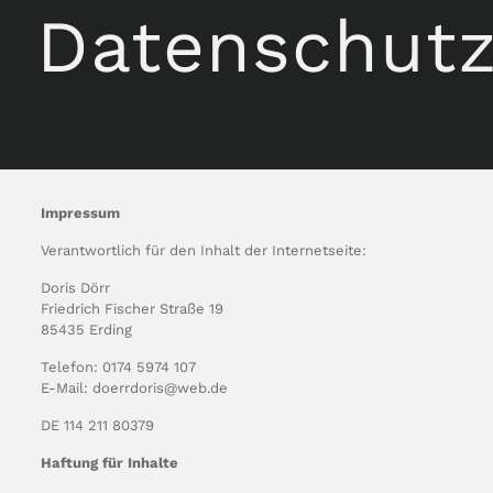
Datenschut
Impressum
Verantwortlich für den Inhalt der Internetseite:
Doris Dörr
Friedrich Fischer Straße 19
85435 Erding
Telefon: 0174 5974 107
E-Mail: doerrdoris@web.de
DE 114 211 80379
Haftung für Inhalte