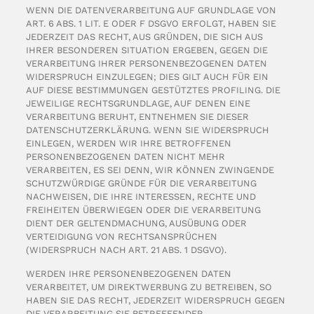
WENN DIE DATENVERARBEITUNG AUF GRUNDLAGE VON
ART. 6 ABS. 1 LIT. E ODER F DSGVO ERFOLGT, HABEN SIE
JEDERZEIT DAS RECHT, AUS GRÜNDEN, DIE SICH AUS
IHRER BESONDEREN SITUATION ERGEBEN, GEGEN DIE
VERARBEITUNG IHRER PERSONENBEZOGENEN DATEN
WIDERSPRUCH EINZULEGEN; DIES GILT AUCH FÜR EIN
AUF DIESE BESTIMMUNGEN GESTÜTZTES PROFILING. DIE
JEWEILIGE RECHTSGRUNDLAGE, AUF DENEN EINE
VERARBEITUNG BERUHT, ENTNEHMEN SIE DIESER
DATENSCHUTZERKLÄRUNG. WENN SIE WIDERSPRUCH
EINLEGEN, WERDEN WIR IHRE BETROFFENEN
PERSONENBEZOGENEN DATEN NICHT MEHR
VERARBEITEN, ES SEI DENN, WIR KÖNNEN ZWINGENDE
SCHUTZWÜRDIGE GRÜNDE FÜR DIE VERARBEITUNG
NACHWEISEN, DIE IHRE INTERESSEN, RECHTE UND
FREIHEITEN ÜBERWIEGEN ODER DIE VERARBEITUNG
DIENT DER GELTENDMACHUNG, AUSÜBUNG ODER
VERTEIDIGUNG VON RECHTSANSPRÜCHEN
(WIDERSPRUCH NACH ART. 21 ABS. 1 DSGVO).
WERDEN IHRE PERSONENBEZOGENEN DATEN
VERARBEITET, UM DIREKTWERBUNG ZU BETREIBEN, SO
HABEN SIE DAS RECHT, JEDERZEIT WIDERSPRUCH GEGEN
DIE VERARBEITUNG SIE BETREFFENDER