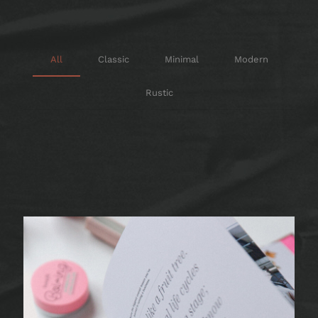
All
Classic
Minimal
Modern
Rustic
Aliquyam erat
Diam voluptua
Vira Antensione
Invidunt labore
Elektum Mortensio
Quanto Perto
GIRLS MAGAZINE